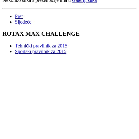
Nekoliko slika s prezentacije ima u
Galeriji slika
Pret
Sljedeće
ROTAX MAX CHALLENGE
Tehnički pravilnik za 2015
Sportski pravilnik za 2015