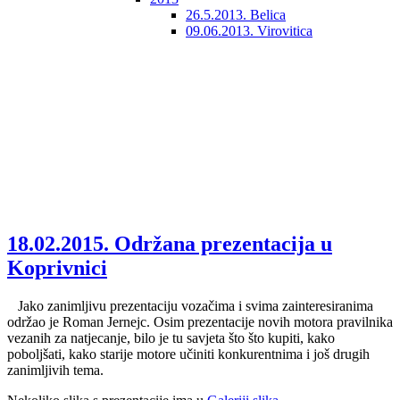
26.5.2013. Belica
09.06.2013. Virovitica
18.02.2015. Održana prezentacija u
Koprivnici
Jako zanimljivu prezentaciju vozačima i svima zainteresiranima
održao je Roman Jernejc. Osim prezentacije novih motora pravilnika
vezanih za natjecanje, bilo je tu savjeta što što kupiti, kako
poboljšati, kako starije motore učiniti konkurentnima i još drugih
zanimljivih tema.