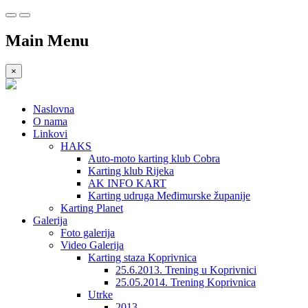
Main Menu
×
Naslovna
O nama
Linkovi
HAKS
Auto-moto karting klub Cobra
Karting klub Rijeka
AK INFO KART
Karting udruga Međimurske županije
Karting Planet
Galerija
Foto galerija
Video Galerija
Karting staza Koprivnica
25.6.2013. Trening u Koprivnici
25.05.2014. Trening Koprivnica
Utrke
2013