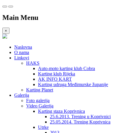
Main Menu
×
Naslovna
O nama
Linkovi
HAKS
Auto-moto karting klub Cobra
Karting klub Rijeka
AK INFO KART
Karting udruga Međimurske županije
Karting Planet
Galerija
Foto galerija
Video Galerija
Karting staza Koprivnica
25.6.2013. Trening u Koprivnici
25.05.2014. Trening Koprivnica
Utrke
2013