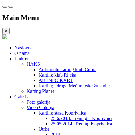
Main Menu
×
Naslovna
O nama
Linkovi
HAKS
Auto-moto karting klub Cobra
Karting klub Rijeka
AK INFO KART
Karting udruga Međimurske županije
Karting Planet
Galerija
Foto galerija
Video Galerija
Karting staza Koprivnica
25.6.2013. Trening u Koprivnici
25.05.2014. Trening Koprivnica
Utrke
2013