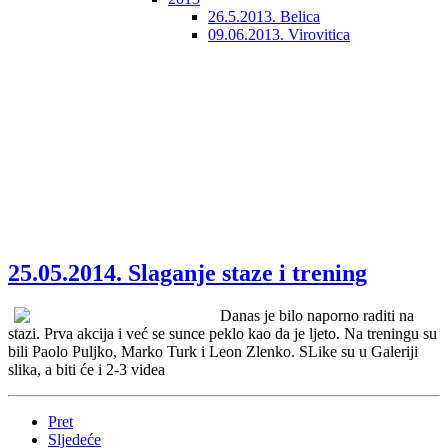
26.5.2013. Belica
09.06.2013. Virovitica
25.05.2014. Slaganje staze i trening
Danas je bilo naporno raditi na
stazi. Prva akcija i već se sunce peklo kao da je ljeto. Na treningu su
bili Paolo Puljko, Marko Turk i Leon Zlenko. SLike su u Galeriji
slika, a biti će i 2-3 videa
Pret
Sljedeće